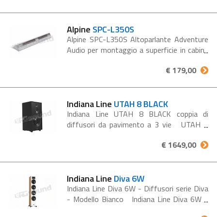
caratterizzata da finiture di...
Alpine
SPC-L350S
Alpine SPC-L350S Altoparlante Adventure
Audio per montaggio a superficie in cabina
- Argento La nuova serie di altoparlanti
€ 179,00
Adventure Audio In-Cabin è caratterizzata
da finiture di...
Indiana Line
UTAH 8 BLACK
Indiana Line UTAH 8 BLACK coppia di
diffusori da pavimento a 3 vie UTAH 8
rappresenta un’evoluzione importante nella
€ 1649,00
gamma Indiana Line. È un diffusore a 3 vie
progettato per...
Indiana Line
Diva 6W
Indiana Line Diva 6W - Diffusori serie Diva
- Modello Bianco Indiana Line Diva 6W è
un diffusore da pavimento a 3 vie