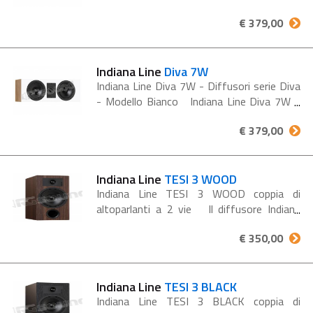
diffusore centrale a 2 vie progettato per
€ 379,00
completare la serie Diva e per integrarsi...
Indiana Line
Diva 7W
Indiana Line Diva 7W - Diffusori serie Diva
- Modello Bianco Indiana Line Diva 7W è
un diffusore centrale a 2 vie progettato
€ 379,00
per completare la serie Diva e per
integrarsi...
Indiana Line
TESI 3 WOOD
Indiana Line TESI 3 WOOD coppia di
altoparlanti a 2 vie Il diffusore Indiana
Line Tesi 3 rappresenta un'evoluzione
€ 350,00
significativa nella serie Tesi, offrendo
un'esperienza sonora di...
Indiana Line
TESI 3 BLACK
Indiana Line TESI 3 BLACK coppia di