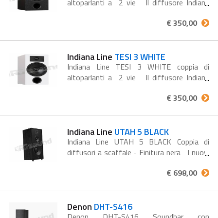
altoparlanti a 2 vie Il diffusore Indiana
Line Tesi 3 rappresenta un'evoluzione
€ 350,00
significativa nella serie Tesi, offrendo
un'esperienza sonora...
Indiana Line
TESI 3 WHITE
Indiana Line TESI 3 WHITE coppia di
altoparlanti a 2 vie Il diffusore Indiana
Line Tesi 3 rappresenta un'evoluzione
€ 350,00
significativa nella serie Tesi, offrendo
un'esperienza sonora...
Indiana Line
UTAH 5 BLACK
Indiana Line UTAH 5 BLACK Coppia di
diffusori a scaffale - Finitura nera I nuovi
Indiana Line Utah 5 incarnano la tradizione
€ 698,00
del marchio con un design classico e
soluzioni tecniche avanzate,...
Denon
DHT-S416
Denon DHT-S416 Soundbar con