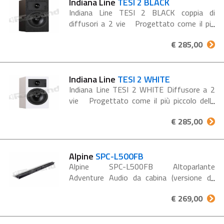
Indiana Line
TESI 2 BLACK
Indiana Line TESI 2 BLACK coppia di
diffusori a 2 vie Progettato come il più
piccolo della serie Tesi, questo diffusore da
€ 285,00
scaffale offre un suono dinamico e privo di
risonanze, sorprendendo...
Indiana Line
TESI 2 WHITE
Indiana Line TESI 2 WHITE Diffusore a 2
vie Progettato come il più piccolo della
serie Tesi, questo diffusore da scaffale
€ 285,00
offre un suono dinamico e privo di
risonanze, sorprendendo...
Alpine
SPC-L500FB
Alpine SPC-L500FB Altoparlante
Adventure Audio da cabina (versione da
incasso) NERO La nuova serie di diffusori
€ 269,00
Adventure Audio In-Cabin è caratterizzata
da finiture di alta qualità,...