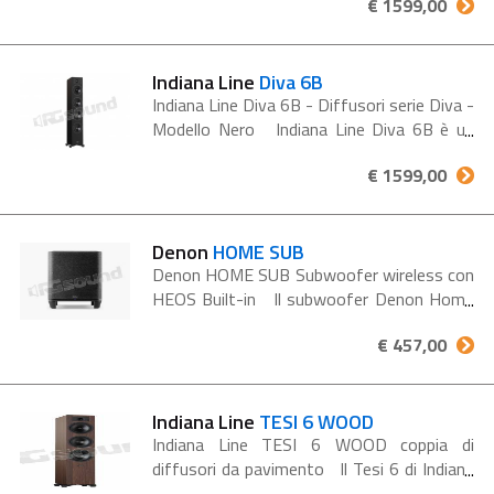
€ 1599,00
progettato per offrire una riproduzione
sonora precisa,...
Indiana Line
Diva 6B
Indiana Line Diva 6B - Diffusori serie Diva -
Modello Nero Indiana Line Diva 6B è un
diffusore da pavimento a 3 vie progettato
€ 1599,00
per offrire una riproduzione sonora
precisa,...
Denon
HOME SUB
Denon HOME SUB Subwoofer wireless con
HEOS Built-in Il subwoofer Denon Home
si collega facilmente via Wi-Fi a una sound
€ 457,00
bar Denon Home o a qualsiasi diffusore
Denon Home per aggiungere bassi...
Indiana Line
TESI 6 WOOD
Indiana Line TESI 6 WOOD coppia di
diffusori da pavimento Il Tesi 6 di Indiana
Line è un diffusore da pavimento che offre