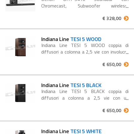
Chromecast, Subwoofer wireless,
HDMI/ARC, Bluetooth e Dolby Digital
€ 328,00
Soundbar con Google Chromecast e
subwoofer wireless, decodifica Dolby
Digital 5.1, HDMI ARC...
Indiana Line
TESI 5 WOOD
Indiana Line TESI 5 WOOD coppia di
diffusori a colonna a 2,5 vie con involucro
bass reflex Il diffusore Indiana Line Tesi 5
€ 650,00
rappresenta un'eccellenza nell'equilibrio tra
qualità...
Indiana Line
TESI 5 BLACK
Indiana Line TESI 5 BLACK coppia di
diffusori a colonna a 2,5 vie con un
involucro bass reflex Il diffusore Indiana
€ 650,00
Line Tesi 5 rappresenta un'eccellenza
nell'equilibrio tra qualità...
Indiana Line
TESI 5 WHITE