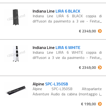
ogni dimensione e grazie al suo...
Indiana Line
LIRA 6 BLACK
Indiana Line LIRA 6 BLACK coppia di
diffusori da pavimento a 3 vie - Finitura
nera Il LIRA 6 è un diffusore da pavimento
€ 2349,00
a 3 vie, progettato per offrire una
riproduzione sonora ampia...
Indiana Line
LIRA 6 WHITE
Indiana Line LIRA 6 WHITE coppia di
diffusori a 3 vie da pavimento - Finitura
bianca Il LIRA 6 è un diffusore da
€ 2349,00
pavimento a 3 vie, progettato per offrire
una riproduzione...
Alpine
SPC-L350SB
Alpine SPC-L350SB Altoparlante
Adventure Audio da cabina (montaggio in
superficie) NERO La nuova serie di
€ 199,00
diffusori Adventure Audio In-Cabin è