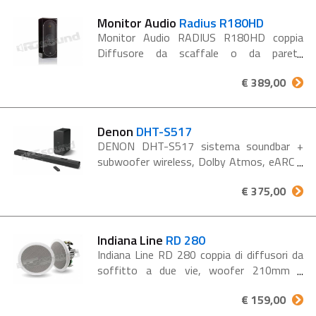
diffusori RD...
Monitor Audio
Radius R180HD
Monitor Audio RADIUS R180HD coppia
Diffusore da scaffale o da parete
Posizionabile sia in orizzontale che in
€ 389,00
verticale Reflex anteriore Midwoofer da 11
cm in mmp.2 frontale Gold Dome Tweeter
da...
Denon
DHT-S517
DENON DHT-S517 sistema soundbar +
subwoofer wireless, Dolby Atmos, eARC e
Bluetooth. Audio 3D con Dolby Atmos
€ 375,00
DHT-S517 è un sistema in configurazione
3.1.2 composto da soundbar e...
Indiana Line
RD 280
Indiana Line RD 280 coppia di diffusori da
soffitto a due vie, woofer 210mm e
tweeter 24mm. Indiana Line RD 280
€ 159,00
diffusore da incasso adatto per ambienti di