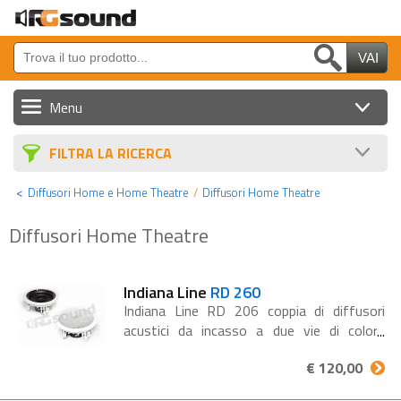
Menu
Sorgenti, Monitor e GPS
FILTRA LA RICERCA
Altoparlanti e Sub
Diffusori Home e Home Theatre
Diffusori Home Theatre
Amplificatori e Processori
Diffusori Home Theatre
Cavi e Accessori
Batterie
Indiana Line
RD 260
Indiana Line RD 206 coppia di diffusori
Auto Tuning
acustici da incasso a due vie di colore
bianco opaco, consigliati per la
Nautica Audio/Video
€ 120,00
sonorizzazione di ambienti di ogni
dimensione. Il sistema di fissaggio dei
Strumenti DJ e Home Cinema