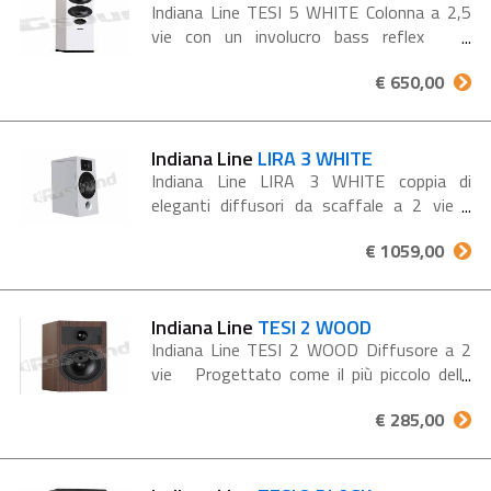
Indiana Line TESI 5 WHITE Colonna a 2,5
vie con un involucro bass reflex Il
diffusore Indiana Line Tesi 5 rappresenta
€ 650,00
un'eccellenza nell'equilibrio tra qualità audio
e valore,...
Indiana Line
LIRA 3 WHITE
Indiana Line LIRA 3 WHITE coppia di
eleganti diffusori da scaffale a 2 vie -
finitura bianca Il LIRA 3 è un diffusore da
€ 1059,00
scaffale compatto, progettato da Indiana
Line con l’obiettivo...
Indiana Line
TESI 2 WOOD
Indiana Line TESI 2 WOOD Diffusore a 2
vie Progettato come il più piccolo della
serie Tesi, questo diffusore da scaffale
€ 285,00
offre un suono dinamico e privo di
risonanze, sorprendendo anche...