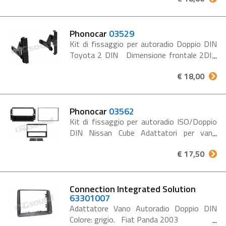
Phonocar
03529
Kit di fissaggio per autoradio Doppio DIN
Toyota 2 DIN Dimensione frontale 2DIN
MAX 98mm x174 mm Le vetture non
€ 18,00
equipaggiate di navigatore necessitano di
ricambi originali per l’installazione...
Phonocar
03562
Kit di fissaggio per autoradio ISO/Doppio
DIN Nissan Cube Adattatori per vano
autoradio ISO/Doppio Din Colore nero Conf.
€ 17,50
1 set NISSAN Cube
Connection Integrated Solution
63301007
Adattatore Vano Autoradio Doppio DIN
Colore: grigio. Fiat Panda 2003