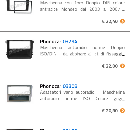
Mascherina con foro Doppio DIN colore
antracite Mondeo dal 2003 al 2007
Mascherina Iso doppio Din Colore antracite
€ 22,40
Conf. 1 set FORD MONDEO ‘03>‘07 Per
l'installazione...
Phonocar
03294
Mascherina autoradio norme Doppio
ISO/DIN - da abbinare al kit di fissaggio
03600 Doppia predisposizione Con
€ 22,00
navigatore Colore nero Porta oggetti
asportabile Conf. 1 pz Seat Leon-Altea
'11> SKODA...
Phonocar
03308
Adattatori vano autoradio Mascherina
autoradio norme ISO Colore grigio
metalizzato con climatizzatore
€ 20,80
automatico Conf. 1 pz. HONDA Civic
‘03>’06