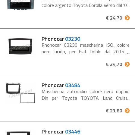
colore argento Toyota Corolla Verso dal '07
al '11 Verso Mascherina ISO - Doppio DIN
€ 24,70
- da abbinare al kit di fissaggio 03600
Colore Argento Porta...
Phonocar
03230
Phonocar 03230 mascherina ISO, colore
nero lucido, per Fiat Doblo dal 2015 e
OPEL Combo dal 2015
€ 24,70
Phonocar
03484
Mascherina autoradio colore nero doppio
Din per Toyota TOYOTA Land Cruiser
J120-125 dal 2007 - Prado dal 2007
€ 23,80
Per l'installazione di sorgenti / monitor
2DIN abbinare...
Phonocar
03446