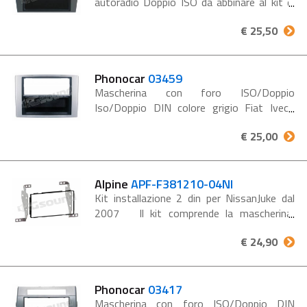
autoradio Doppio ISO da abbinare al kit di
fissaggio 03510 Colore Nero Porta
€ 25,50
oggetti asportabile Conf. 1 pz. JAGUAR X-S
Type ‘02> ...
Phonocar
03459
Mascherina con foro ISO/Doppio
Iso/Doppio DIN colore grigio Fiat Iveco
Daily dal '09 Adattatori per vano
€ 25,00
autoradio da abbinare al kit di fissaggio
3/510 Colore Grigio Porta oggetti
asportabile Conf....
Alpine
APF-F381210-04NI
Kit installazione 2 din per NissanJuke dal
2007 Il kit comprende la mascherina,
staffe di fissaggio monitor, viti, istruzioni.
€ 24,90
Phonocar
03417
Mascherina con foro ISO/Doppio DIN