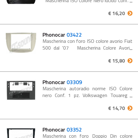
Mascherina ISO Colore Nero lucido Conf. 1
Set FIAT Panda dal 2012
€ 16,20
Phonocar
03422
Mascherina con foro ISO colore avorio Fiat
500 dal '07 Mascherina Colore Avorio
Conf. 1 pz. FIAT 500 ‘07>
€ 15,80
Phonocar
03309
Mascherina autoradio norme ISO Colore
nero Conf. 1 pz. Volkswagen Touareg -
Multivan '03> - Transporter T5 '04>
€ 14,70
Phonocar
03352
Mascherina con foro Doppio Din colore