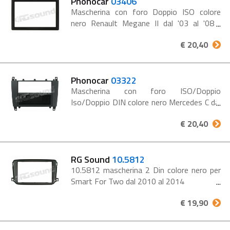
Phonocar
03406
Mascherina con foro Doppio ISO colore
nero Renault Megane II dal '03 al '08
Mascherina autoradio Doppio ISO - da
€ 20,40
abbinare al kit di fissaggio 3/510 Colore
nero Conf. 1 pz. RENAULT...
Phonocar
03322
Mascherina con foro ISO/Doppio
Iso/Doppio DIN colore nero Mercedes C dal
'04 al '07 - CLK dal '04 al '05 Mascherina
€ 20,40
autoradio norme ISO/ Doppio Din Colore
nero Porta oggetti asportabile Conf....
RG Sound
10.5812
10.5812 mascherina 2 Din colore nero per
Smart For Two dal 2010 al 2014
€ 19,90