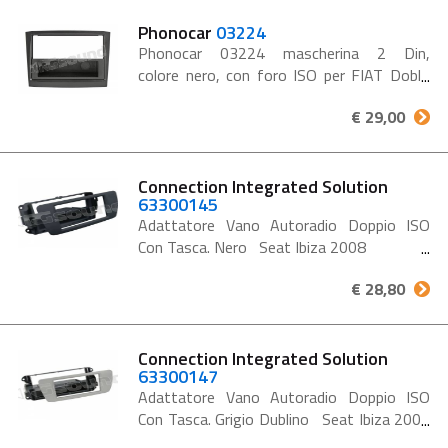
Phonocar
03224
Phonocar 03224 mascherina 2 Din,
colore nero, con foro ISO per FIAT Doblò
2015 e OPEL Combo 2015. 03224
€ 29,00
mascherina autoradio Doppio DIN FIAT
Doblò 15> OPEL...
Connection Integrated Solution
63300145
Adattatore Vano Autoradio Doppio ISO
Con Tasca. Nero Seat Ibiza 2008
€ 28,80
Connection Integrated Solution
63300147
Adattatore Vano Autoradio Doppio ISO
Con Tasca. Grigio Dublino Seat Ibiza 2008