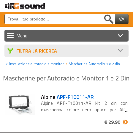
Menu
Sorgenti, Monitor e GPS
FILTRA LA RICERCA
Altoparlanti e Sub
Installazione autoradio e monitor
Mascherine Autoradio 1 e 2 din
Amplificatori e Processori
Mascherine per Autoradio e Monitor 1 e 2 Din
Cavi e Accessori
Batterie
Alpine
APF-F10011-AR
Alpine APF-F10011-AR kit 2 din con
Auto Tuning
mascherina colore nero opaco per Alfa
Romeo Giulietta restyling 2014.
Nautica Audio/Video
€ 29,90
Strumenti DJ e Home Cinema