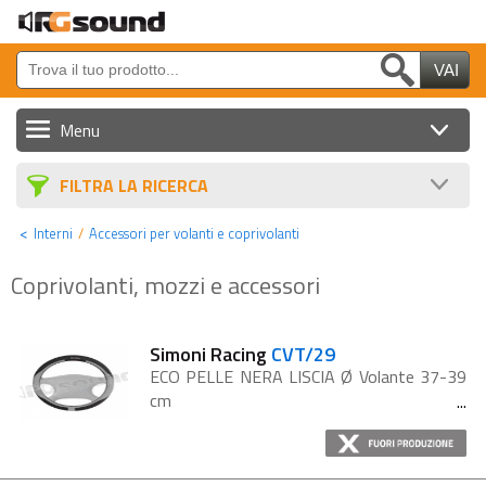
Menu
Sorgenti, Monitor e GPS
FILTRA LA RICERCA
Altoparlanti e Sub
Interni
Accessori per volanti e coprivolanti
Amplificatori e Processori
Coprivolanti, mozzi e accessori
Cavi e Accessori
Batterie
Simoni Racing
CVT/29
ECO PELLE NERA LISCIA Ø Volante 37-39
Auto Tuning
cm
Nautica Audio/Video
Strumenti DJ e Home Cinema