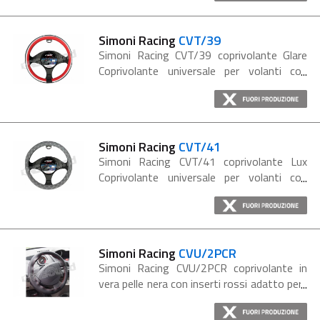
Simoni Racing
CVT/39
Simoni Racing CVT/39 coprivolante Glare
Coprivolante universale per volanti con
diametro 37-39 cm Eco-pelle nera Eco-
pelle silver Eco-pelle rossa
Simoni Racing
CVT/41
Simoni Racing CVT/41 coprivolante Lux
Coprivolante universale per volanti con
diametro 37-39 cm Eco-pelle grigia liscia
con cuciture bianche
Simoni Racing
CVU/2PCR
Simoni Racing CVU/2PCR coprivolante in
vera pelle nera con inserti rossi adatto per i
volanti che hanno un diametro compreso
tra i 37e i 39.5 cm. Dettagli coprivolante: