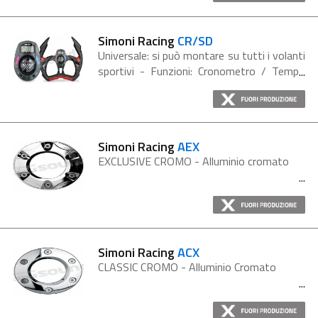
Simoni Racing
CR/SD
Universale: si può montare su tutti i volanti
sportivi - Funzioni: Cronometro / Tempo
parziale, Totale / Datario / Orologio /
Conto alla Rovescia / Allarme / Misura fino
a 1/100 di secondo. Display...
Simoni Racing
AEX
EXCLUSIVE CROMO - Alluminio cromato
Simoni Racing
ACX
CLASSIC CROMO - Alluminio Cromato