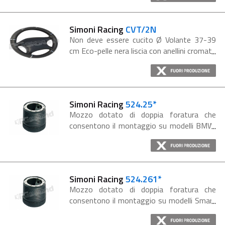
Simoni Racing
CVT/2N
Non deve essere cucito Ø Volante 37-39
cm Eco-pelle nera liscia con anellini cromati
Simoni Racing
524.25*
Mozzo dotato di doppia foratura che
consentono il montaggio su modelli BMW:
Serie 3 E46 (4/98>06) Serie 3 E90 (05>)
Simoni Racing
524.261*
Mozzo dotato di doppia foratura che
consentono il montaggio su modelli Smart
dal '99 al '03.