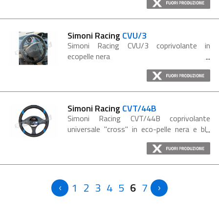
Simoni Racing
CVU/3
Simoni Racing CVU/3 coprivolante in
ecopelle nera
Simoni Racing
CVT/44B
Simoni Racing CVT/44B coprivolante
universale "cross" in eco-pelle nera e blu
adatto per volanti con diametro compreso
tra i 37 cm e i 39,5 cm. Dettagli
cioprivolante: Eco-pelle...
1
2
3
4
5
6
7