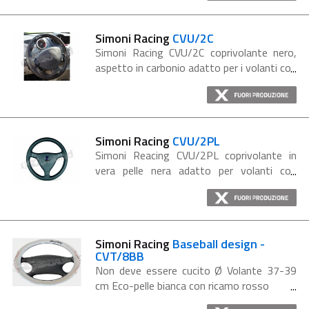
Vera pelle nera con cuciture...
Simoni Racing
CVU/2C
Simoni Racing CVU/2C coprivolante nero,
aspetto in carbonio adatto per i volanti con
diametro compreso tra i 37 cm e i 39.5
cm.Il coprivolante è da cucire. Dettagli
prodotto: Diametro...
Simoni Racing
CVU/2PL
Simoni Reacing CVU/2PL coprivolante in
vera pelle nera adatto per volanti con
diametro compreso tra i 37 cm e i 39.5 cm.
Il coprivolante è da cucire. Dettagli
coprivolante: Vera...
Simoni Racing
Baseball design -
CVT/8BB
Non deve essere cucito Ø Volante 37-39
cm Eco-pelle bianca con ricamo rosso