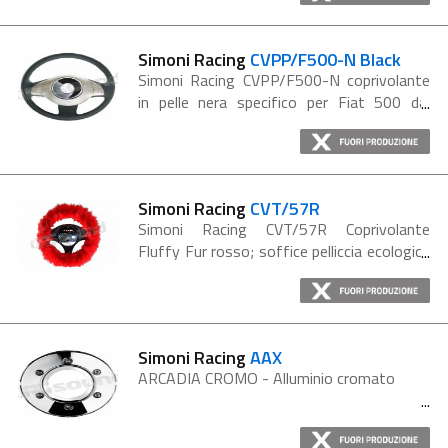
Simoni Racing
CVPP/F500-N Black
Simoni Racing CVPP/F500-N coprivolante
in pelle nera specifico per Fiat 500 dal
2006.
Simoni Racing
CVT/57R
Simoni Racing CVT/57R Coprivolante
Fluffy Fur rosso; soffice pelliccia ecologica
rossa con nouances nere per volanti diam.
37-39 cm.
Simoni Racing
AAX
ARCADIA CROMO - Alluminio cromato