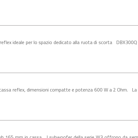
ex ideale per lo spazio dedicato alla ruota di scorta DBX300Q è 
sa reflex, dimensioni compatte e potenza 600 W a 2 Ohm. La nuo
65 mm in cassa I subwoofer della serie W3 offrono da sempre ec