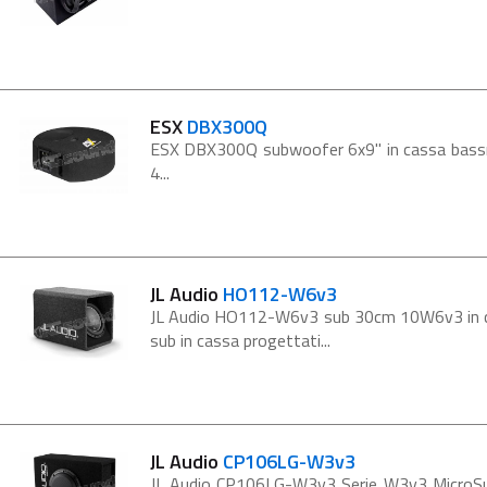
ESX
DBX300Q
ESX DBX300Q subwoofer 6x9" in cassa bassrefl
4...
JL Audio
HO112-W6v3
JL Audio HO112-W6v3 sub 30cm 10W6v3 in cas
sub in cassa progettati...
JL Audio
CP106LG-W3v3
JL Audio CP106LG-W3v3 Serie W3v3 MicroSub 1