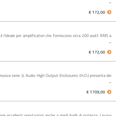
€ 172,00
l'ideale per amplificatori che forniscono circa 200 watt RMS a
€ 172,00
va serie JL Audio High Output Enclosures (H.O.) presenta dei
€ 1709,00
cellenti prestazioni anche a medi livelli di potenza. I nuovi