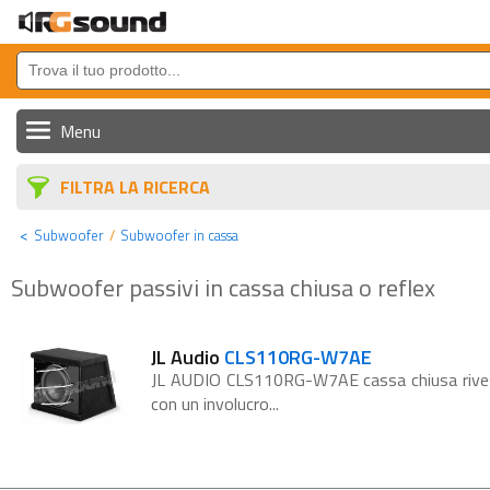
Menu
Sorgenti, Monitor e GPS
FILTRA LA RICERCA
Altoparlanti e Sub
Subwoofer
Subwoofer in cassa
Amplificatori e Processori
Subwoofer passivi in cassa chiusa o reflex
Cavi e Accessori
Batterie
JL Audio
CLS110RG-W7AE
JL AUDIO CLS110RG-W7AE cassa chiusa rivest
Auto Tuning
con un involucro...
Nautica Audio/Video
Strumenti DJ e Home Cinema