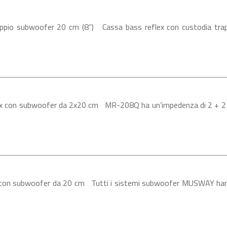
o subwoofer 20 cm (8”) Cassa bass reflex con custodia trapez
on subwoofer da 2x20 cm MR-208Q ha un’impedenza di 2 + 2 Ohm, 
n subwoofer da 20 cm Tutti i sistemi subwoofer MUSWAY hanno un