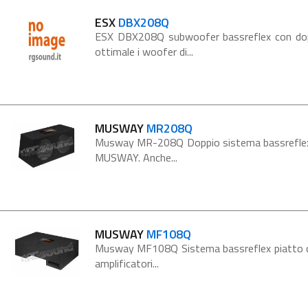
ESX
DBX208Q
ESX DBX208Q subwoofer bassreflex con doppi
ottimale i woofer di...
MUSWAY
MR208Q
Musway MR-208Q Doppio sistema bassreflex c
MUSWAY. Anche...
MUSWAY
MF108Q
Musway MF108Q Sistema bassreflex piatto co
amplificatori...