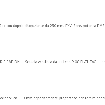
ox con doppio altoparlante da 250 mm. RXV-Serie. potenza RM
IE RADION Scatola ventilata da 11 l con R 08 FLAT EVO scato
rlante da 250 mm appositamente progettato per fornire bassi pr