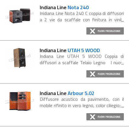
Indiana Line
Nota 240
Inidiana Line Nota 240 C coppia di diffusori
a 2 vie da scaffale con finitura in vinile
rosso ciliegio, woofer 107mm e tweeter
26mm. Nota 240 diffusori acustici da
scaffale equipaggiati con woofer dal...
Indiana Line
UTAH 5 WOOD
Indiana Line UTAH 5 WOOD Coppia di
diffusori a scaffale Telaio Legno I nuovi
Indiana Line Utah 5 incarnano la tradizione
del marchio con un design classico e
soluzioni tecniche avanzate,...
Indiana Line
Arbour 5.02
Diffusore acustico da pavimento, con il
mobile rifinito in vero legno, color ciliegio; il
complesso magnetico di tutti gli
altoparlanti è schermato, possono
pertanto essere posizionati in prossimità...