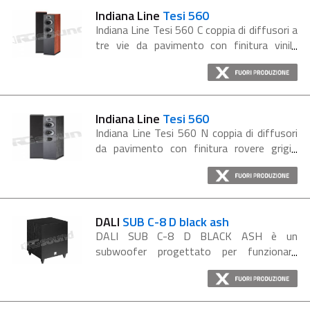
Indiana Line
Tesi 560
Indiana Line Tesi 560 C coppia di diffusori a
tre vie da pavimento con finitura vinile
rosso ciliegio caratterizzati dalla notevole
capacità dinamica e dalla quantità di basse
frequenze,...
Indiana Line
Tesi 560
Indiana Line Tesi 560 N coppia di diffusori
da pavimento con finitura rovere grigio
scuro caratterizzati dalla notevole capacità
dinamica e dalla quantità di basse
frequenze, unite ad...
DALI
SUB C-8 D black ash
DALI SUB C-8 D BLACK ASH è un
subwoofer progettato per funzionare
altrettanto bene su musica e film. Finitura
nera. Tutti gli amplificatori nei subwoofer
DALI hanno la resistenza...