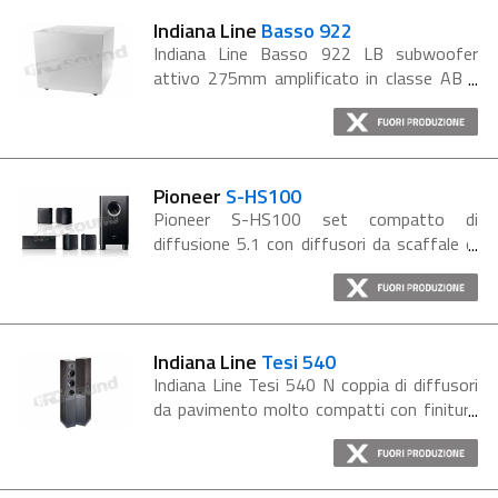
Indiana Line
Basso 922
Indiana Line Basso 922 LB subwoofer
attivo 275mm amplificato in classe AB -
Potenza RMS 75W, Max 125W. I modelli
Indiana Line serie Basso sono subwoofer
attivi dall'ottimo impatto acustico per
impianti...
Pioneer
S-HS100
Pioneer S-HS100 set compatto di
diffusione 5.1 con diffusori da scaffale di
colore nero Caratteristiche del kit S-
HS100 Front Speakers Woofer: 7.7cm
cone type (full range) Enclosure:...
Indiana Line
Tesi 540
Indiana Line Tesi 540 N coppia di diffusori
da pavimento molto compatti con finitura
rovere grigio scuro, caratterizzati dalla
invidiabile definizione e naturalezza nella
riproduzione della voce, risposta...