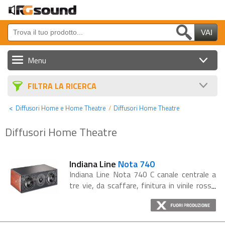
Menu
Sorgenti, Monitor e GPS
FILTRA LA RICERCA
Altoparlanti e Sub
Diffusori Home e Home Theatre
Diffusori Home Theatre
Amplificatori e Processori
Diffusori Home Theatre
Cavi e Accessori
Batterie
Indiana Line
Nota 740
Indiana Line Nota 740 C canale centrale a
Auto Tuning
tre vie, da scaffare, finitura in vinile rosso
ciliegio. Nota 740 C è equipaggiato con
Nautica Audio/Video
doppio woofer 107mm dal cono in
polipropilene e tweeter al neodimio...
Strumenti DJ e Home Cinema