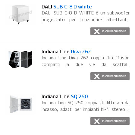
DALI
SUB C-8 D white
DALI SUB C-8 D WHITE è un subwoofer
progettato per funzionare altrettanto
bene su musica e film. Finitura bianca.
Tutti gli amplificatori nei subwoofer DALI
hanno la resistenza per...
Indiana Line
Diva 262
Indiana Line Diva 262 coppia di diffusori
compatti a due vie da scaffale
caratterizzati dalla invidiabile definizione e
naturalezza nella riproduzione della voce,
con una risposta ai transienti veloce...
Indiana Line
SQ 250
Indiana Line SQ 250 coppia di diffusori da
incasso, adatti per impianti hi-fi stereo e
home cinema, effetti surround e
sonorizzazione di ambienti di ogni
dimensione; il sistema di fissaggio rende