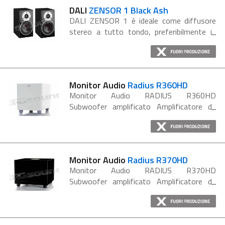
agevole...
DALI
ZENSOR 1 Black Ash
DALI ZENSOR 1 è ideale come diffusore
stereo a tutto tondo, preferibilmente in
stanze di piccole e medie dimensioni.
Funziona egregiamente come diffusore
frontale in un sistema surround 2.1 o
come...
Monitor Audio
Radius R360HD
Monitor Audio RADIUS R360HD
Subwoofer amplificato Amplificatore da
100w in classe D Auto on-off 2 Woofer
da 20 a lunga escursione Controllo di fase
Preset per musica e HT Ingressi sia a
livello...
Monitor Audio
Radius R370HD
Monitor Audio RADIUS R370HD
Subwoofer amplificato Amplificatore da
250w in classe D Auto on-off 1 Woofer
da 30cm a lunga escursione Controllo di
fase Preset per musica e HT Ingressi sia a