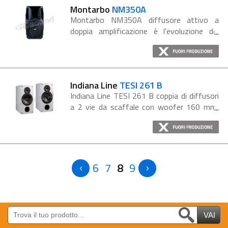
Montarbo
NM350A
Montarbo NM350A diffusore attivo a
doppia amplificazione è l'evoluzione del
fratello minore NM250, ne riprende la
scocca, ma con un incremento di potenza
ed efficienza nella componentistica,...
Indiana Line
TESI 261 B
Indiana Line TESI 261 B coppia di diffusori
a 2 vie da scaffale con woofer 160 mm,
finitura bianca elegante e moderna. TESI
261 N è un diffusore acustico due vie da
scaffale che...
6
7
8
9