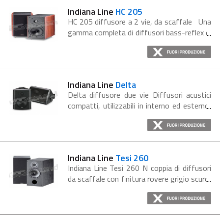
Indiana Line
HC 205
HC 205 diffusore a 2 vie, da scaffale Una
gamma completa di diffusori bass-reflex di
nuovissimo progetto, che utilizzano le più
recenti tecnologie per fornire le prestazioni
richieste dalle...
Indiana Line
Delta
Delta diffusore due vie Diffusori acustici
compatti, utilizzabili in interno ed esterno,
adatti per impianti hi-fi stereo e home
cinema, effetti surround e sonorizzazione
di ambienti. La loro...
Indiana Line
Tesi 260
Indiana Line Tesi 260 N coppia di diffusori
da scaffale con finitura rovere grigio scuro,
caratterizzati dal basso corposo unito ad
una riproduzione della voce naturale e ben
definita. Risposta ai transienti...