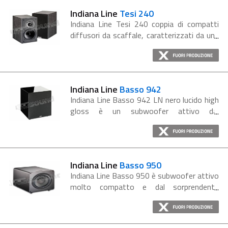
Indiana Line
Tesi 240
Indiana Line Tesi 240 coppia di compatti
diffusori da scaffale, caratterizzati da una
riproduzione della voce ricca, naturale e ben
definita. Con la garanzia del miglior servizio
RGsound.it. Equipaggiati...
Indiana Line
Basso 942
Indiana Line Basso 942 LN nero lucido high
gloss è un subwoofer attivo dal
sorprendente impatto acustico, adatto per
impianti hi-fi e per sistemi home cinema. Il
design pulito e raffinato e le sue...
Indiana Line
Basso 950
Indiana Line Basso 950 è subwoofer attivo
molto compatto e dal sorprendente
impatto acustico grazie all' amplificatore
integrato in classe D da 300W RMS,
adatto per impianti hi-fi e per sistemi...