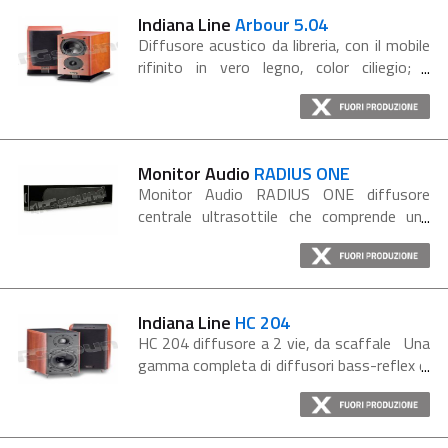
Indiana Line
Arbour 5.04
Diffusore acustico da libreria, con il mobile
rifinito in vero legno, color ciliegio; il
complesso magnetico di tutti gli
altoparlanti è schermato, possono
pertanto essere posizionati in prossimità...
Monitor Audio
RADIUS ONE
Monitor Audio RADIUS ONE diffusore
centrale ultrasottile che comprende una
unità per il canale centrale e i canali centrali.
Finitura nero laccato, staffa incluse nella
confezione. RADIUS...
Indiana Line
HC 204
HC 204 diffusore a 2 vie, da scaffale Una
gamma completa di diffusori bass-reflex di
nuovissimo progetto, che utilizzano le più
recenti tecnologie per fornire le prestazioni
richieste dalle...