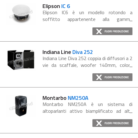
livello...
Elipson
IC 6
Elipson IC6 è un modello rotondo a
soffitto appartenente alla gamma
Architect In. Questo modello coassiale a 2
vie è progettato per essere utilizzato
come altoparlante per effetti surround...
Indiana Line
Diva 252
Indiana Line Diva 252 coppia di diffusori a 2
vie da scaffale, woofer 140mm, colore
high gloss nero. Indiana Line Diva 252
piccolo diffusore a due vie da scaffale
caratterizzato da una riproduzione...
Montarbo
NM250A
Montarbo NM250A è un sistema di
altoparlanti attivo biamplificato ad alte
prestazioni, dotato di una potenza
massima ai vertici della sua categoria, che
unisce la potenza e la pressione sonora,...